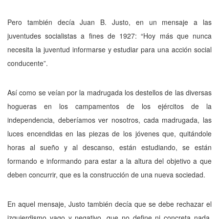
Pero también decía Juan B. Justo, en un mensaje a las
juventudes socialistas a fines de
1927: “Hoy más que nunca
necesita la juven­tud informarse y
estudiar
para una acción so­cial
conducente”.
Así como se veían por la madrugada los destellos de las diversas
hogueras en los cam­pamentos de los ejércitos de la
independencia, deberíamos ver nosotros, cada madrugada, las
luces encendidas
en
las piezas de los jóvenes
que,
quitándole
horas al sueño y al descanso, están estudiando,
se
están
formando e infor­
mando para
estar
a la altura del
objetivo a
que
deben concurrir, que es la construcción de una nueva sociedad.
En aquel mensaje, Justo también decía que se debe rechazar el
izquierdismo vago y negativo, que no define ni concreta nada,