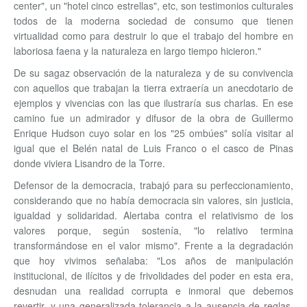
center", un "hotel cinco estrellas", etc, son testimonios culturales
todos de la moderna sociedad de consumo que tienen
virtualidad como para destruir lo que el trabajo del hombre en
laboriosa faena y la naturaleza en largo tiempo hicieron."
De su sagaz observación de la naturaleza y de su convivencia
con aquellos que trabajan la tierra extraería un anecdotario de
ejemplos y vivencias con las que ilustraría sus charlas. En ese
camino fue un admirador y difusor de la obra de Guillermo
Enrique Hudson cuyo solar en los "25 ombúes" solía visitar al
igual que el Belén natal de Luis Franco o el casco de Pinas
donde viviera Lisandro de la Torre.
Defensor de la democracia, trabajó para su perfeccionamiento,
considerando que no había democracia sin valores, sin justicia,
igualdad y solidaridad. Alertaba contra el relativismo de los
valores porque, según sostenía, "lo relativo termina
transformándose en el valor mismo". Frente a la degradación
que hoy vivimos señalaba: "Los años de manipulación
institucional, de ilícitos y de frivolidades del poder en esta era,
desnudan una realidad corrupta e inmoral que debemos
revertir, y una generalizada tolerancia a la ausencia de reglas,