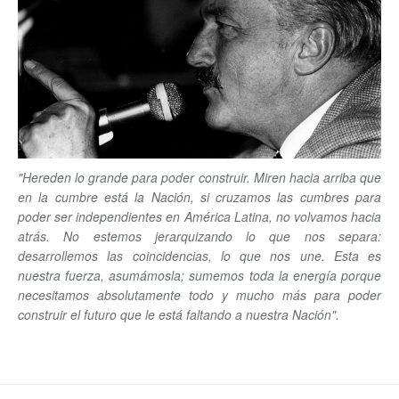
"Hereden lo grande para poder construir. Miren hacia arriba que
en la cumbre está la Nación, si cruzamos las cumbres para
poder ser independientes en América Latina, no volvamos hacia
atrás. No estemos jerarquizando lo que nos separa:
desarrollemos las coincidencias, lo que nos une. Esta es
nuestra fuerza, asumámosla; sumemos toda la energía porque
necesitamos absolutamente todo y mucho más para poder
construir el futuro que le está faltando a nuestra Nación".