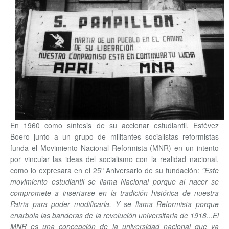
En 1960 como síntesis de su accionar estudiantil, Estévez
Boero junto a un grupo de militantes socialistas reformistas
funda el Movimiento Nacional Reformista (MNR) en un intento
por vincular las ideas del socialismo con la realidad nacional,
como lo expresara en el 25º Aniversario de su fundación:
"Este
movimiento estudiantil se llama Nacional porque al nacer se
compromete a insertarse en la tradición histórica de nuestra
Patria para poder modificarla. Y se llama Reformista porque
enarbola las banderas de la revolución universitaria de 1918...El
MNR es una concepción de la universidad nacional que va