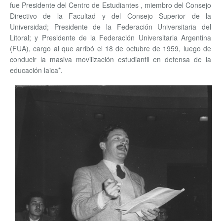
fue Presidente del Centro de Estudiantes , miembro del Consejo
Directivo de la Facultad y del Consejo Superior de la
Universidad; Presidente de la Federación Universitaria del
Litoral; y Presidente de la Federación Universitaria Argentina
(FUA), cargo al que arribó el 18 de octubre de 1959, luego de
conducir la masiva movilización estudiantil en defensa de la
educación laica*.